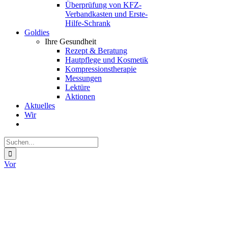
Überprüfung von KFZ-
Verbandkasten und Erste-
Hilfe-Schrank
Goldies
Ihre Gesundheit
Rezept & Beratung
Hautpflege und Kosmetik
Kompressionstherapie
Messungen
Lektüre
Aktionen
Aktuelles
Wir
Suche
nach:
Vor
Zeige
grösseres
Bild