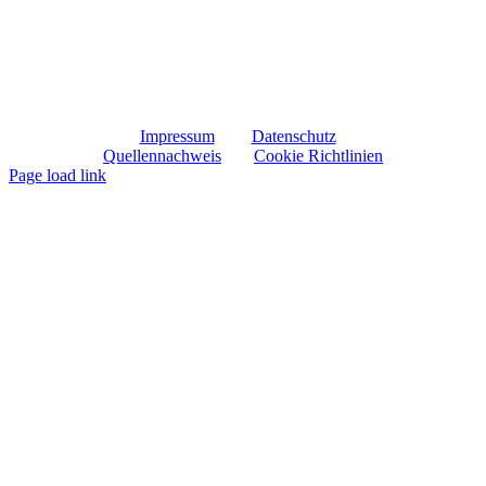
Montag – Freitag
8:00 – 18:00
Samstag
9:00 – 12:00
Parkplätze vor dem Haus
Impressum
Datenschutz
Quellennachweis
Cookie Richtlinien
Page load link
Nach
oben